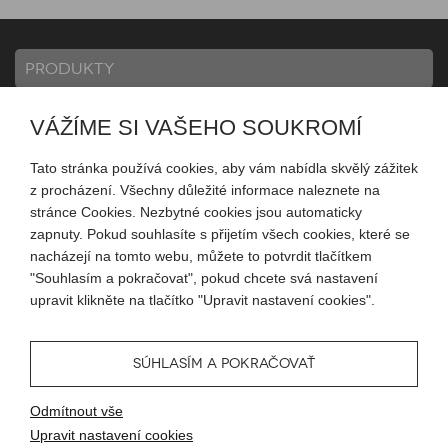
PRODUKTY
VÁŽÍME SI VAŠEHO SOUKROMÍ
INFORMACE
Tato stránka používá cookies, aby vám nabídla skvělý zážitek
z procházení. Všechny důležité informace naleznete na
MŮJ ÚČET
stránce Cookies. Nezbytné cookies jsou automaticky
zapnuty. Pokud souhlasíte s přijetím všech cookies, které se
nacházejí na tomto webu, můžete to potvrdit tlačítkem
SLEDUJTE NÁS
"Souhlasím a pokračovat", pokud chcete svá nastavení
upravit klikněte na tlačítko "Upravit nastavení cookies".
SÚHLASÍM A POKRAČOVAŤ
© 2026 Blueweb s.r.o.
Odmítnout vše
Tvorba eshopu
od
Blueweb s.r.o.
Upravit nastavení cookies