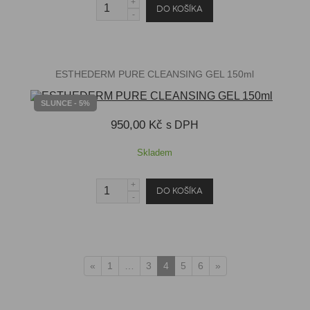
ESTHEDERM PURE CLEANSING GEL 150ml
SLUNCE - 5%
950,00 Kč
s DPH
Skladem
«
1
…
3
4
5
6
»