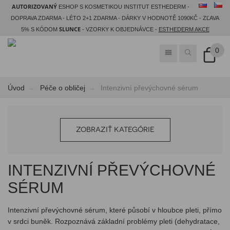
AUTORIZOVANÝ
ESHOP S KOSMETIKOU INSTITUT ESTHEDERM -
DOPRAVA ZDARMA - LÉTO 2+1 ZDARMA - DÁRKY V HODNOTĚ 1090KČ - ZĽAVA
SLUNCE
5% S KÓDOM
- VZORKY K OBJEDNÁVCE -
ESTHEDERM AKCE
0
Úvod
Péče o obličej
Intenzivní převýchovné sérum
ZOBRAZIŤ KATEGÓRIE
INTENZIVNÍ PŘEVÝCHOVNÉ
SÉRUM
Intenzivní převýchovné sérum, které působí v hloubce pleti, přímo
v srdci buněk. Rozpoznává základní problémy pleti (dehydratace,