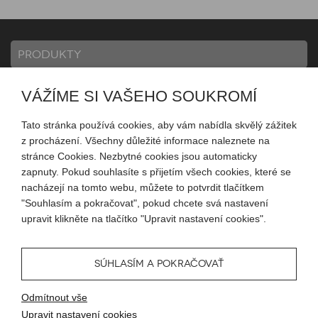
PRODUKTY
VÁŽÍME SI VAŠEHO SOUKROMÍ
INFORMACE
Tato stránka používá cookies, aby vám nabídla skvělý zážitek
z procházení. Všechny důležité informace naleznete na
MŮJ ÚČET
stránce Cookies. Nezbytné cookies jsou automaticky
zapnuty. Pokud souhlasíte s přijetím všech cookies, které se
nacházejí na tomto webu, můžete to potvrdit tlačítkem
SLEDUJTE NÁS
"Souhlasím a pokračovat", pokud chcete svá nastavení
upravit klikněte na tlačítko "Upravit nastavení cookies".
SÚHLASÍM A POKRAČOVAŤ
© 2026 Blueweb s.r.o.
Odmítnout vše
Tvorba eshopu
od
Blueweb s.r.o.
Upravit nastavení cookies