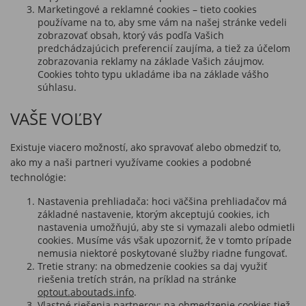
Marketingové a reklamné cookies – tieto cookies
používame na to, aby sme vám na našej stránke vedeli
zobrazovať obsah, ktorý vás podľa Vašich
predchádzajúcich preferencií zaujíma, a tiež za účelom
zobrazovania reklamy na základe Vašich záujmov.
Cookies tohto typu ukladáme iba na základe vášho
súhlasu.
VAŠE VOĽBY
Existuje viacero možností, ako spravovať alebo obmedziť to,
ako my a naši partneri využívame cookies a podobné
technológie:
Nastavenia prehliadača: hoci väčšina prehliadačov má
základné nastavenie, ktorým akceptujú cookies, ich
nastavenia umožňujú, aby ste si vymazali alebo odmietli
cookies. Musíme vás však upozorniť, že v tomto prípade
nemusia niektoré poskytované služby riadne fungovať.
Tretie strany: na obmedzenie cookies sa daj využiť
riešenia tretích strán, na príklad na stránke
optout.aboutads.info
.
Vlastné riešenia partnerov: na obmedzenie cookies tiež