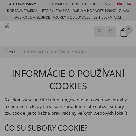
ESHOP S KOSMETIKOU INSTITUT ESTHEDERM -
AUTORIZOVANÝ
DOPRAVA ZDARMA - LÉTO 2+1 ZDARMA - DÁRKY V HODNOTĚ 1090KČ - ZĽAVA
5% S KÓDOM
- VZORKY K OBJEDNÁVCE -
ESTHEDERM AKCE
SLUNCE
0
Úvod
Informácie o používaní cookies
INFORMÁCIE O POUŽÍVANÍ
COOKIES
S cieľom zabezpečiť riadne fungovanie tejto webovej lokality
ukladáme niekedy na vašom zariadení malé dátové súbory,
tzv. cookie. Je to bežná prax väčšiny veľkých webových lokalít.
ČO SÚ SÚBORY COOKIE?