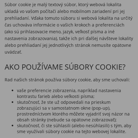
Súbor cookie je malý textový súbor, ktorý webová lokalita
ukladá vo vašom počítači alebo mobilnom zariadení pri jej
prehliadaní. Vďaka tomuto súboru si webová lokalita na určitý
čas uchováva informácie o vašich krokoch a preferenciách
(ako sú prihlasovacie meno, jazyk, veľkosť písma a iné
nastavenia zobrazovania), takže ich pri ďalšej návšteve lokality
alebo prehliadaní jej jednotlivých stránok nemusíte opätovne
uvádzať.
AKO POUŽÍVAME SÚBORY COOKIE?
Rad našich stránok používa súbory cookie, aby sme uchovali:
vaše preferencie zobrazenia, napríklad nastavenia
kontrastu farieb alebo veľkosti písma;
skutočnosť, že ste už odpovedali na prieskum
zobrazujúci sa v samostatnom okne (pop-up),
prostredníctvom ktorého môžete vyjadriť svoj názor na
obsah stránky (nebude sa opätovne zobrazovať);
skutočnosť, či ste súhlasili (alebo nesúhlasili) s tým, aby
sme využívali súbory cookie na tejto webovej lokalite.