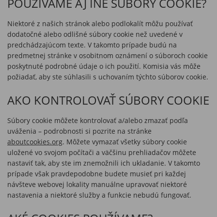
POUŽÍVAME AJ INÉ SÚBORY COOKIE?
Niektoré z našich stránok alebo podlokalít môžu používať
dodatočné alebo odlišné súbory cookie než uvedené v
predchádzajúcom texte. V takomto prípade budú na
predmetnej stránke v osobitnom oznámení o súboroch cookie
poskytnuté podrobné údaje o ich použití. Komisia vás môže
požiadať, aby ste súhlasili s uchovaním týchto súborov cookie.
AKO KONTROLOVAŤ SÚBORY COOKIE
Súbory cookie môžete kontrolovať a/alebo zmazať podľa
uváženia – podrobnosti si pozrite na stránke
aboutcookies.org
. Môžete vymazať všetky súbory cookie
uložené vo svojom počítači a väčšinu prehliadačov môžete
nastaviť tak, aby ste im znemožnili ich ukladanie. V takomto
prípade však pravdepodobne budete musieť pri každej
návšteve webovej lokality manuálne upravovať niektoré
nastavenia a niektoré služby a funkcie nebudú fungovať.