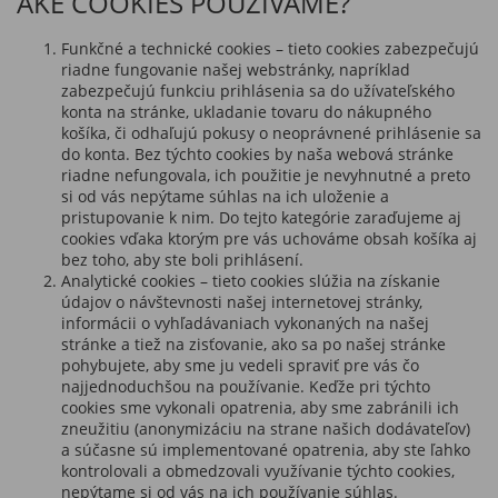
AKÉ COOKIES POUŽÍVAME?
Funkčné a technické cookies – tieto cookies zabezpečujú
riadne fungovanie našej webstránky, napríklad
zabezpečujú funkciu prihlásenia sa do užívateľského
konta na stránke, ukladanie tovaru do nákupného
košíka, či odhaľujú pokusy o neoprávnené prihlásenie sa
do konta. Bez týchto cookies by naša webová stránke
riadne nefungovala, ich použitie je nevyhnutné a preto
si od vás nepýtame súhlas na ich uloženie a
pristupovanie k nim. Do tejto kategórie zaraďujeme aj
cookies vďaka ktorým pre vás uchováme obsah košíka aj
bez toho, aby ste boli prihlásení.
Analytické cookies – tieto cookies slúžia na získanie
údajov o návštevnosti našej internetovej stránky,
informácii o vyhľadávaniach vykonaných na našej
stránke a tiež na zisťovanie, ako sa po našej stránke
pohybujete, aby sme ju vedeli spraviť pre vás čo
najjednoduchšou na používanie. Keďže pri týchto
cookies sme vykonali opatrenia, aby sme zabránili ich
zneužitiu (anonymizáciu na strane našich dodávateľov)
a súčasne sú implementované opatrenia, aby ste ľahko
kontrolovali a obmedzovali využívanie týchto cookies,
nepýtame si od vás na ich používanie súhlas.