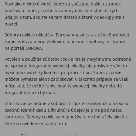
Rovnako niektoré videá, ktoré sú súčasťou našich stránok,
používajú súbory cookie na anonymný zber štatistických
údajov o tom, ako ste sa tam dostali a ktoré videoklipy ste si
pozreli.
Súbory cookies ukladá aj
Europa Analytics
– služba Európskej
komisie, ktorá meria efektivitu a účinnosť webových stránok
na portáli EUROPA.
Povolenie použitia súborov cookie nie je nevyhnutne potrebné
na správne fungovanie webovej lokality, ale poskytne vám to
lepší používateľský komfort pri práci s ňou. Súbory cookie
môžete vymazať alebo zablokovať. V takomto prípade sa však
môže stať, že určité funkcionality webovej lokality nebudú
fungovať tak, ako by mali.
Informácie ukladané v súboroch cookie sa nepoužijú na vašu
osobnú identifikáciu a štruktúra údajov je plne pod našou
kontrolou. Súbory cookie sa nepoužívajú na iné účely ako tie,
ktoré sú uvedené v tomto texte.