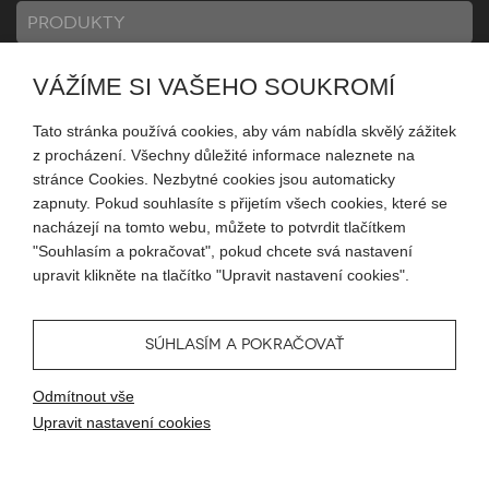
PRODUKTY
VÁŽÍME SI VAŠEHO SOUKROMÍ
INFORMACE
Tato stránka používá cookies, aby vám nabídla skvělý zážitek
z procházení. Všechny důležité informace naleznete na
MŮJ ÚČET
stránce Cookies. Nezbytné cookies jsou automaticky
zapnuty. Pokud souhlasíte s přijetím všech cookies, které se
nacházejí na tomto webu, můžete to potvrdit tlačítkem
SLEDUJTE NÁS
"Souhlasím a pokračovat", pokud chcete svá nastavení
upravit klikněte na tlačítko "Upravit nastavení cookies".
SÚHLASÍM A POKRAČOVAŤ
© 2026 Blueweb s.r.o.
Odmítnout vše
Tvorba eshopu
od
Blueweb s.r.o.
Upravit nastavení cookies