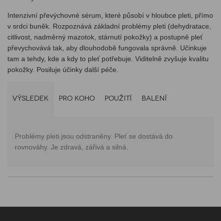
Intenzivní převýchovné sérum, které působí v hloubce pleti, přímo
v srdci buněk. Rozpoznává základní problémy pleti (dehydratace,
citlivost, nadměrný mazotok, stárnutí pokožky) a postupně pleť
převychovává tak, aby dlouhodobě fungovala správně. Učinkuje
tam a tehdy, kde a kdy to pleť potřebuje. Viditelně zvyšuje kvalitu
pokožky. Posiluje účinky další péče.
VÝSLEDEK
PRO KOHO
POUŽITÍ
BALENÍ
Problémy pleti jsou odstraněny. Pleť se dostává do
rovnováhy. Je zdravá, zářivá a silná.