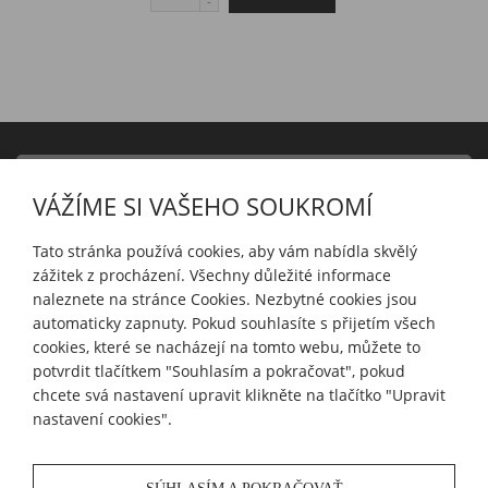
PRODUKTY
VÁŽÍME SI VAŠEHO SOUKROMÍ
INFORMACE
Tato stránka používá cookies, aby vám nabídla skvělý
zážitek z procházení. Všechny důležité informace
naleznete na stránce Cookies. Nezbytné cookies jsou
automaticky zapnuty. Pokud souhlasíte s přijetím všech
MŮJ ÚČET
cookies, které se nacházejí na tomto webu, můžete to
potvrdit tlačítkem "Souhlasím a pokračovat", pokud
chcete svá nastavení upravit klikněte na tlačítko "Upravit
SLEDUJTE NÁS
nastavení cookies".