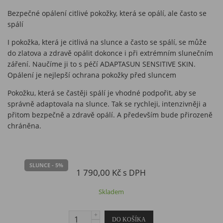
Bezpečné opálení citlivé pokožky, která se opálí, ale často se
spálí
I pokožka, která je citlivá na slunce a často se spálí, se může
do zlatova a zdravě opálit dokonce i při extrémním slunečním
záření. Naučíme ji to s péčí ADAPTASUN SENSITIVE SKIN.
Opálení je nejlepší ochrana pokožky před sluncem
Pokožku, která se častěji spálí je vhodné podpořit, aby se
správně adaptovala na slunce. Tak se rychleji, intenzivněji a
přitom bezpečně a zdravě opálí. A především bude přirozeně
chráněna.
SLUNCE - 5%
1 790,00 Kč
s DPH
Skladem