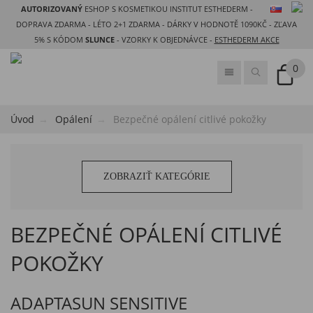
AUTORIZOVANÝ
ESHOP S KOSMETIKOU INSTITUT ESTHEDERM -
DOPRAVA ZDARMA - LÉTO 2+1 ZDARMA - DÁRKY V HODNOTĚ 1090KČ - ZĽAVA
5% S KÓDOM
SLUNCE
- VZORKY K OBJEDNÁVCE -
ESTHEDERM AKCE
0
Úvod
Opálení
Bezpečné opálení citlivé pokožky
ZOBRAZIŤ KATEGÓRIE
BEZPEČNÉ OPÁLENÍ CITLIVÉ
POKOŽKY
ADAPTASUN SENSITIVE