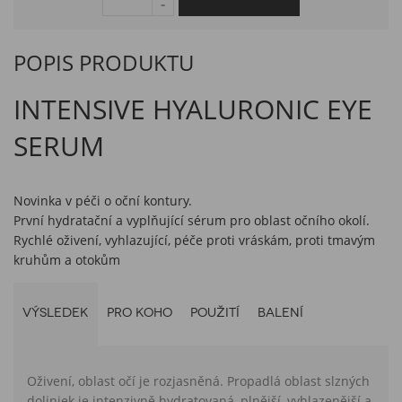
POPIS PRODUKTU
INTENSIVE HYALURONIC EYE
SERUM
Novinka
v péči o oční kontury.
První
hydratační
a vyplňující sérum pro oblast očního okolí.
Rychlé oživení, vyhlazující, péče proti vráskám, proti tmavým
kruhům a otokům
VÝSLEDEK
PRO KOHO
POUŽITÍ
BALENÍ
Oživení
, oblast očí je rozjasněná. Propadlá oblast slzných
doliniek je intenzivně
hydratovaná,
plnější, vyhlazenější a