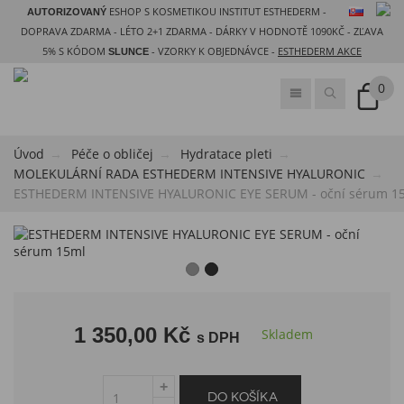
ESHOP S KOSMETIKOU INSTITUT ESTHEDERM -
AUTORIZOVANÝ
DOPRAVA ZDARMA - LÉTO 2+1 ZDARMA - DÁRKY V HODNOTĚ 1090KČ - ZĽAVA
5% S KÓDOM
- VZORKY K OBJEDNÁVCE -
ESTHEDERM AKCE
SLUNCE
0
Úvod
Péče o obličej
​Hydratace pleti
MOLEKULÁRNÍ RADA ​ESTHEDERM INTENSIVE HYALURONIC
ESTHEDERM INTENSIVE HYALURONIC EYE SERUM - oční sérum 1
1 350,00 Kč
Skladem
s DPH