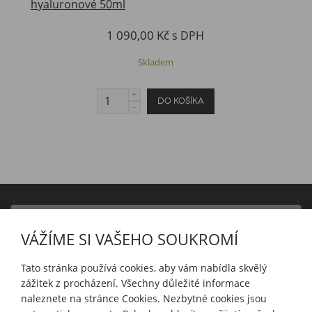
1 090,00 Kč
s DPH
Skladem
PRODUKTY
VÁŽÍME SI VAŠEHO SOUKROMÍ
INFORMACE
Tato stránka používá cookies, aby vám nabídla skvělý
zážitek z procházení. Všechny důležité informace
naleznete na stránce Cookies. Nezbytné cookies jsou