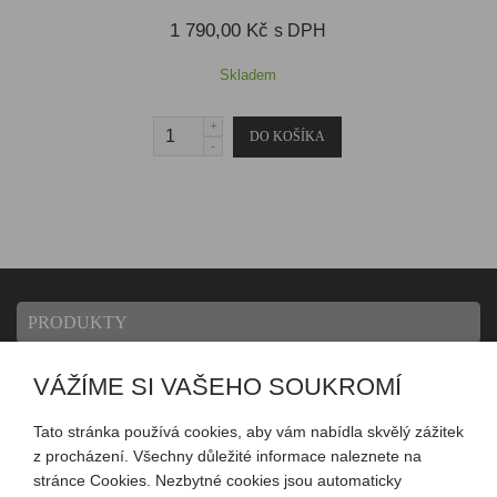
1 790,00 Kč
s DPH
Skladem
PRODUKTY
VÁŽÍME SI VAŠEHO SOUKROMÍ
INFORMACE
Tato stránka používá cookies, aby vám nabídla skvělý zážitek
z procházení. Všechny důležité informace naleznete na
MŮJ ÚČET
stránce Cookies. Nezbytné cookies jsou automaticky