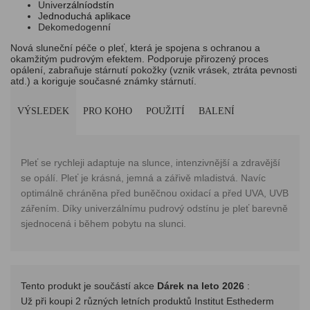
Unive
rzální
odstín
J
ednoduchá
aplikace
Dekomedogenn
í
Nová
sluneční
péč
e
o pleť,
která
je
spojena
s ochranou a
okamžitým
pudrovým
efektem
. Podporuje
přirozený
proces
opálení, zabraňuje
stárnutí
pokožky (vznik
vrásek
,
ztráta
pevnosti
atd
.)
a
koriguje
současné
známky
stárnutí
.
VÝSLEDEK
PRO KOHO
POUŽITÍ
BALENÍ
Pleť
se
rychleji
adaptuje na
slunce
,
intenzivnější
a
zdravější
se
opálí
. Pleť je
krásná
, jemná a
zářivě
mladistvá.
Navíc
optimálně
chráněna
před
buněčnou
oxidací
a
před
UVA, UVB
zářením
.
Díky
univerzálnímu
pudrový
odstínu
je pleť
barevně
sjednocená
i
během
pobytu na
slunci
.
Tento produkt je součástí akce
Dárek na leto 2026
:
Už při koupi 2 různých letních produktů Institut Esthederm