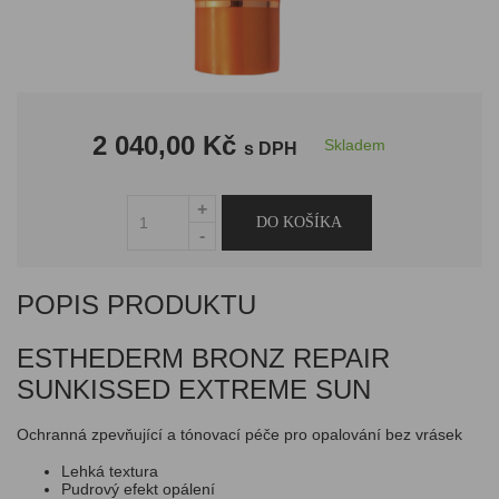
2 040,00 Kč
Skladem
s DPH
POPIS PRODUKTU
ESTHEDERM BRONZ REPAIR
SUNKISSED EXTREME SUN
Ochranná
zpevňující
a
tónovací
péče
pro
opalování
bez
vrásek
L
ehká
textura
Pudrový
efekt opálení