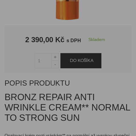
2 390,00 Kč
Skladem
s DPH
POPIS PRODUKTU
BRONZ REPAIR ANTI
WRINKLE CREAM** NORMAL
TO STRONG SUN
Opalovací krém proti vráskám** na normální až vysokou sluneční