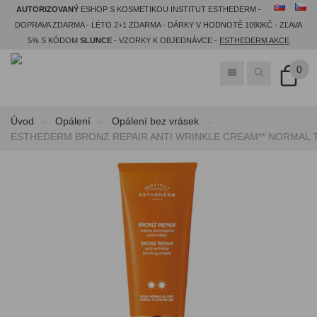
AUTORIZOVANÝ
ESHOP S KOSMETIKOU INSTITUT ESTHEDERM -
DOPRAVA ZDARMA - LÉTO 2+1 ZDARMA - DÁRKY V HODNOTĚ 1090KČ - ZĽAVA
5% S KÓDOM
SLUNCE
- VZORKY K OBJEDNÁVCE -
ESTHEDERM AKCE
0
Úvod
Opálení
Opálení bez vrásek
ESTHEDERM BRONZ REPAIR ANTI WRINKLE CREAM** NORMAL TO S