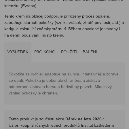
intenzitu (Evropa)
Tento krém na obličej podporuje přirozený proces opálení,
zabraňuje stárnutí pokožky (vzniku vrásek, ztrátě pevnosti, atd.) a
koriguje existující známky stárnutí. Během dovolené je vhodný i
na denní používání, místo krému.
VÝSLEDEK
PRO KOHO
POUŽITÍ
BALENÍ
Pokožka sa rychleji adaptuje na slunce, intenzivněji a zdravě
se opálí. Pokožka je dokonale chráněna a získává
nádhernou zlatavou barvu a hedvábný povrch. Mladistvý
vzhled pokožky je chráněn.
Tento produkt je součástí akce
Dárek na leto 2026
:
Už při koupi 2 různých letních produktů Institut Esthederm