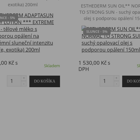
exotika) 200ml
​ESTHEDERM SUN OIL** NO
TO STRONG SUN - suchý opa
NCE - 5%
olej s podporou opálení 1
SLUNCE - 5%
,00 Kč
1 530,00 Kč
s
s
Skladem
S
DPH