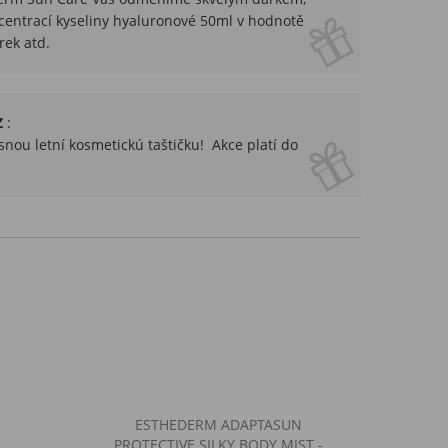
ntrací kyseliny hyaluronové 50ml v hodnotě
rek atd.
Z
:
nou letní kosmetickú taštičku! Akce platí do
ESTHEDERM ADAPTASUN
PROTECTIVE SILKY BODY MIST -