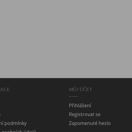
MACE
MŮJ ÚČET
Přihlášení
a
Registrovat se
í podmínky
Zapomenuté heslo