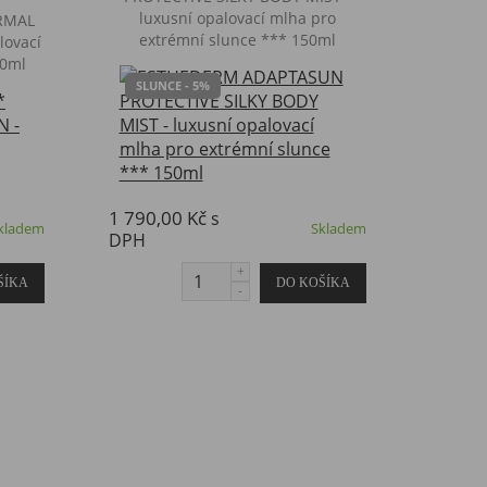
luxusní opalovací mlha pro
RMAL
extrémní slunce *** 150ml
lovací
50ml
SLUNCE - 5%
1 790,00 Kč
s
kladem
Skladem
DPH