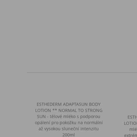
ESTHEDERM ​ADAPTASUN BODY
LOTION ** NORMAL TO STRONG
SUN - tělové mléko s podporou
​ES
opálení pro pokožku na normální
LOTIO
až vysokou sluneční intenzitu
mlé
200ml
extrém