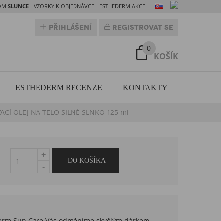
DOM
SLUNCE
- VZORKY K OBJEDNÁVCE -
ESTHEDERM AKCE
Přihlášení
Registrovat se
0
KOŠÍK
ESTHEDERM RECENZE
KONTAKTY
Í OLEJ NA TELO SILNÉ SLNKO 125 ml
hederm Sun Care Vás odměníme skvělým dárkem,