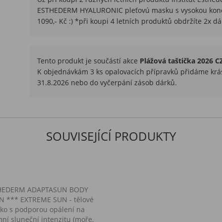
ESTHEDERM HYALURONIC pleťovú masku s vysokou konce
1090,- Kč :) *při koupi 4 letních produktů obdržíte 2x dá
Tento produkt je součástí akce
Plážová taštička 2026 C
K objednávkám 3 ks opalovacích přípravků přidáme krás
31.8.2026 nebo do vyčerpání zásob dárků.
SOUVISEJÍCÍ PRODUKTY
THEDERM ADAPTASUN BODY
N *** EXTREME SUN - tělové
ko s podporou opálení na
ní sluneční intenzitu (moře,