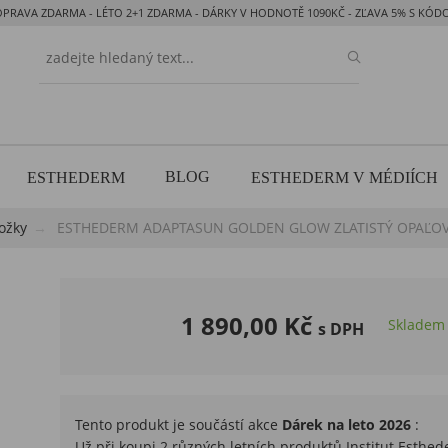
OPRAVA ZDARMA - LÉTO 2+1 ZDARMA - DÁRKY V HODNOTĚ 1090KČ - ZĽAVA 5% S KÓ
BLOG
ESTHEDERM
ESTHEDERM V MÉDIÍCH
ožky
ESTHEDERM ADAPTASUN GOLDEN GLOW ZLATISTÝ OPAĽOVAC
1 890,00 Kč
Skladem
s DPH
Tento produkt je součástí akce
Dárek na leto 2026
:
Už při koupi 2 různých letních produktů Institut Est