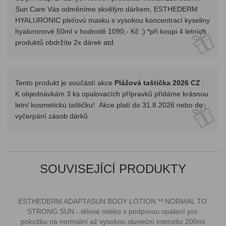
Sun Care Vás odměníme skvělým dárkem, ESTHEDERM
HYALURONIC pleťovú masku s vysokou koncentrací kyseliny
hyaluronové 50ml v hodnotě 1090,- Kč :) *při koupi 4 letních
produktů obdržíte 2x dárek atd.
Tento produkt je součástí akce
Plážová taštička 2026 CZ
:
K objednávkám 3 ks opalovacích přípravků přidáme krásnou
letní kosmetickú taštičku! Akce platí do 31.8.2026 nebo do
vyčerpání zásob dárků.
SOUVISEJÍCÍ PRODUKTY
ESTHEDERM ​ADAPTASUN BODY LOTION ** NORMAL TO
STRONG SUN - tělové mléko s podporou opálení pro
pokožku na normální až vysokou sluneční intenzitu 200ml