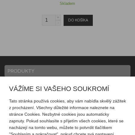
Skladem
PRODUKTY
VÁŽÍME SI VAŠEHO SOUKROMÍ
INFORMACE
Tato stránka používá cookies, aby vám nabídla skvělý zážitek
z procházení. Všechny důležité informace naleznete na
MŮJ ÚČET
stránce Cookies. Nezbytné cookies jsou automaticky
zapnuty. Pokud souhlasíte s přijetím všech cookies, které se
nacházejí na tomto webu, můžete to potvrdit tlačítkem
SLEDUJTE NÁS
"Souhlasím a pokračovat", pokud chcete svá nastavení