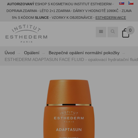
AUTORIZOVANÝ
ESHOP S KOSMETIKOU INSTITUT ESTHEDERM -
DOPRAVA ZDARMA - LÉTO 2+1 ZDARMA - DÁRKY V HODNOTĚ 1090KČ - ZĽAVA
5% S KÓDOM
SLUNCE
- VZORKY K OBJEDNÁVCE -
ESTHEDERM AKCE
0
Úvod
Opálení
Bezpečné opálení normální pokožky
ESTHEDERM ADAPTASUN FACE FLUID - opalovací hydratační fluid p