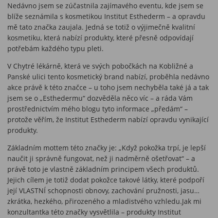
Nedávno jsem se zúčastnila zajímavého eventu, kde jsem se
blíže seznámila s kosmetikou Institut Esthederm – a opravdu
mě tato značka zaujala. Jedná se totiž o výjimečně kvalitní
kosmetiku, která nabízí produkty, které přesně odpovídají
potřebám každého typu pleti.
V Chytré lékárně, která ve svých pobočkách na Kobližné a
Panské ulici tento kosmetický brand nabízí, proběhla nedávno
akce právě k této značce – u toho jsem nechyběla také já a tak
jsem se o „Esthedermu“ dozvěděla něco víc – a ráda Vám
prostřednictvím mého blogu tyto informace „předám“ –
protože věřím, že Institut Esthederm nabízí opravdu vynikající
produkty.
Základním mottem této značky je: „Když pokožka trpí, je lepší
naučit ji správně fungovat, než ji nadměrně ošetřovat“ – a
právě toto je vlastně základním principem všech produktů.
Jejich cílem je totiž dodat pokožce takové látky, které podpoří
její VLASTNÍ schopnosti obnovy, zachování pružnosti, jasu…
zkrátka, hezkého, přirozeného a mladistvého vzhledu.Jak mi
konzultantka této značky vysvětlila – produkty Institut