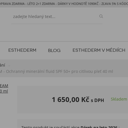
OPRAVA ZDARMA - LÉTO 2+1 ZDARMA - DÁRKY V HODNOTĚ 1090KČ - ZĽAVA 5% S KÓ
ESTHEDERM
ESTHEDERM V MÉDIÍCH
BLOG
ání
hranný minerální fluid SPF 50+ pro citlivou pleť 40 ml
1 650,00 Kč
Skladem
s DPH
Tento produkt je součástí akce
Dárek na leto 2026
: