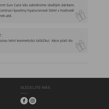
hederm Sun Care Vás odměníme skvělým dárkem,
ntrací kyseliny hyaluronové 50ml v hodnotě
rek atd.
Z
:
nou letní kosmetickú taštičku! Akce platí do
SLEDUJTE NÁS