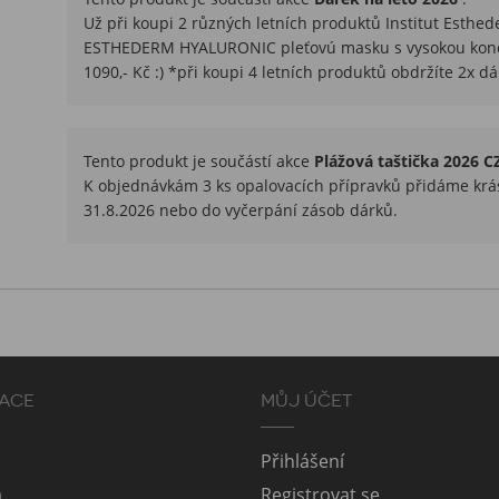
Už při koupi 2 různých letních produktů Institut Est
ESTHEDERM HYALURONIC pleťovú masku s vysokou konce
1090,- Kč :) *při koupi 4 letních produktů obdržíte 2x dá
Tento produkt je součástí akce
Plážová taštička 2026 C
K objednávkám 3 ks opalovacích přípravků přidáme krás
31.8.2026 nebo do vyčerpání zásob dárků.
ACE
MŮJ ÚČET
Přihlášení
a
Registrovat se