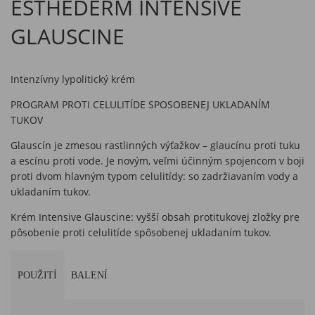
ESTHEDERM INTENSIVE
GLAUSCINE
Intenzívny lypolitický krém
PROGRAM PROTI CELULITÍDE SPOSOBENEJ UKLADANÍM
TUKOV
Glauscín je zmesou rastlinných výťažkov – glaucínu proti tuku
a escínu proti vode. Je novým, veľmi účinným spojencom v boji
proti dvom hlavným typom celulitídy: so zadržiavaním vody a
ukladaním tukov.
Krém Intensive Glauscine: vyšší obsah protitukovej zložky pre
pôsobenie proti celulitíde spôsobenej ukladaním tukov.
POUŽITÍ
BALENÍ