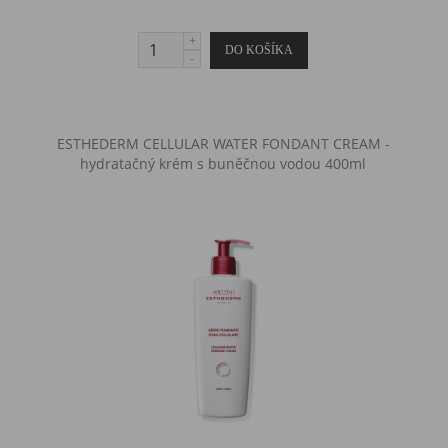
ESTHEDERM CELLULAR WATER FONDANT CREAM -
hydratačný krém s buněčnou vodou 400ml