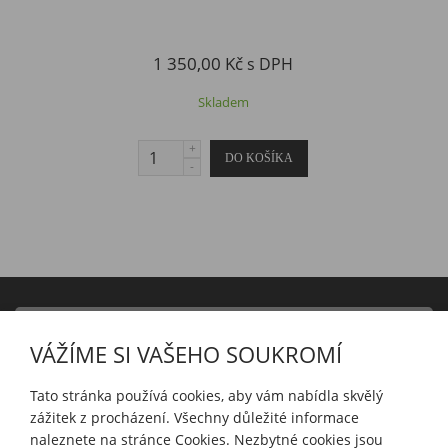
1 350,00 Kč
s DPH
Skladem
PRODUKTY
VÁŽÍME SI VAŠEHO SOUKROMÍ
INFORMACE
Tato stránka používá cookies, aby vám nabídla skvělý
zážitek z procházení. Všechny důležité informace
naleznete na stránce Cookies. Nezbytné cookies jsou