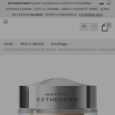
ESHOP S KOSMETIKOU INSTITUT ESTHEDERM -
AUTORIZOVANÝ
DOPRAVA ZDARMA - LÉTO 2+1 ZDARMA - DÁRKY V HODNOTĚ 1090KČ - ZĽAVA
5% S KÓDOM
- VZORKY K OBJEDNÁVCE -
ESTHEDERM AKCE
SLUNCE
0
Úvod
Péče o obličej
Excellage
ESTHEDERM EXCELLAGE BALM - komfortní balzám pre suchou p