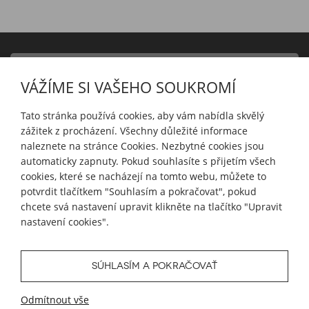
PRODUKTY
VÁŽÍME SI VAŠEHO SOUKROMÍ
INFORMACE
Tato stránka používá cookies, aby vám nabídla skvělý
zážitek z procházení. Všechny důležité informace
naleznete na stránce Cookies. Nezbytné cookies jsou
automaticky zapnuty. Pokud souhlasíte s přijetím všech
MŮJ ÚČET
cookies, které se nacházejí na tomto webu, můžete to
potvrdit tlačítkem "Souhlasím a pokračovat", pokud
chcete svá nastavení upravit klikněte na tlačítko "Upravit
SLEDUJTE NÁS
nastavení cookies".
SÚHLASÍM A POKRAČOVAŤ
© 2026 Blueweb s.r.o.
Odmítnout vše