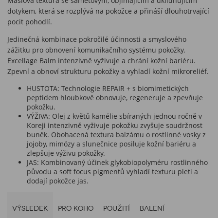
Máslová textura se sametovým, objímajícím a uklidňujícím
dotykem, která se rozplývá na pokožce a přináší dlouhotrvající
pocit pohodlí.
Jedinečná kombinace pokročilé účinnosti a smyslového
zážitku pro obnovení komunikačního systému pokožky.
Excellage Balm intenzivně vyživuje a chrání kožní bariéru.
Zpevní a obnoví strukturu pokožky a vyhladí kožní mikroreliéf.
HUSTOTA: Technologie REPAIR + s biomimetických
peptidem hloubkově obnovuje, regeneruje a zpevňuje
pokožku.
VÝŽIVA: Olej z květů kamélie sbíraných jednou ročně v
Koreji intenzivně vyživuje pokožku zvyšuje soudržnost
buněk. Obohacená textura balzámu o rostlinné vosky z
jojoby, mimózy a slunečnice posiluje kožní bariéru a
zlepšuje výživu pokožky.
JAS: Kombinovaný účinek glykobiopolyméru rostlinného
původu a soft focus pigmentů vyhladí texturu pleti a
dodají pokožce jas.
VÝSLEDEK
PRO KOHO
POUŽITÍ
BALENÍ