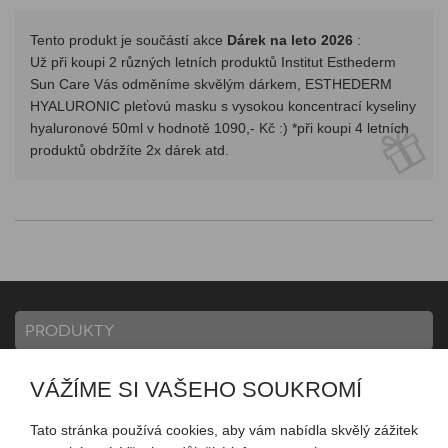
Tento produkt je součástí akce
Dárek na leto 2026
:
Už při koupi 2 různých letních produktů Institut Esthederm
Sun Care Vás odměníme skvělým dárkem, ESTHEDERM
HYALURONIC pleťovú masku s vysokou koncentrací kyseliny
hyaluronové 50ml v hodnotě 1090,- Kč :) *při koupi 4 letních
produktů obdržíte 2x dárek atd.
PRODUKTY
VÁŽÍME SI VAŠEHO SOUKROMÍ
INFORMACE
Tato stránka používá cookies, aby vám nabídla skvělý zážitek