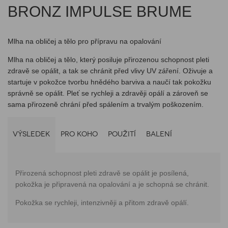
BRONZ IMPULSE BRUME
Mlha na obličej a tělo pro přípravu na opalování
Mlha na obličej a tělo, který posiluje přirozenou schopnost pleti
zdravě se opálit, a tak se chránit před vlivy UV záření. Oživuje a
startuje v pokožce tvorbu hnědého barviva a naučí tak pokožku
správně se opálit. Pleť se rychleji a zdravěji opálí a zároveň se
sama přirozeně chrání před spálením a trvalým poškozením.
VÝSLEDEK
PRO KOHO
POUŽITÍ
BALENÍ
Přirozená schopnost pleti zdravě se opálit je posílená,
pokožka je připravená na opalování a je schopná se chránit.
Pokožka se rychleji, intenzivněji a přitom zdravě opálí.