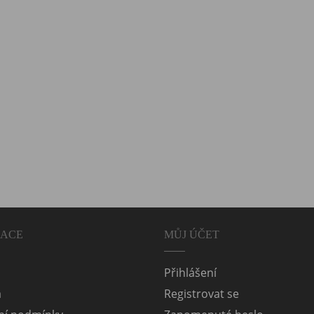
MACE
MŮJ ÚČET
Přihlášení
a
Registrovat se