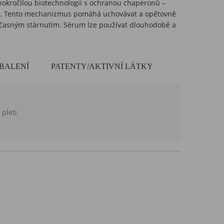
pokročilou biotechnologii s ochranou chaperonů –
ti“. Tento mechanizmus pomáhá uchovávat a opětovně
předčasným stárnutím. Sérum lze používat dlouhodobě a
BALENÍ
PATENTY/AKTIVNÍ LÁTKY
 pleti