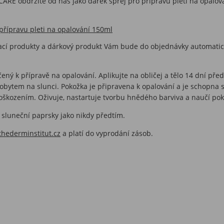
ARE obdržíte od nás jako dárek sprej pro přípravu pleti na opa
ípravu pleti na opalování 150ml
vací produkty a dárkový produkt Vám bude do objednávky automatick
určený k přípravě na opalování. Aplikujte na obličej a tělo 14 dní 
bytem na slunci. Pokožka je připravena k opalování a je schopna se 
oškozením. Oživuje, nastartuje tvorbu hnědého barviva a naučí po
i sluneční paprsky jako nikdy předtím.
hederminstitut.cz
a platí do vyprodání zásob.