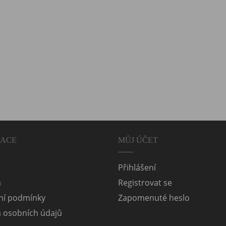
MACE
MŮJ ÚČET
Přihlášení
a
Registrovat se
í podmínky
Zapomenuté heslo
 osobních údajů