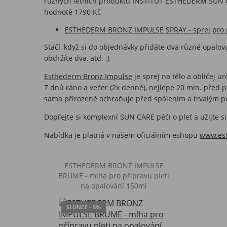
různých letních produktů INSTITUT ESTHEDERM SUN C
hodnotě 1790 Kč
ESTHEDERM BRONZ IMPULSE SPRAY - sprej pro př
Stačí, když si do objednávky přidáte dva různé opalo
obdržíte dva, atd. ;)
Esthederm Bronz Impulse
je sprej na tělo a obličej 
7 dnů ráno a večer (2x denně), nejlépe 20 min. před po
sama přirozeně ochraňuje před spálením a trvalým p
Dopřejte si komplexní SUN CARE péči o pleť a užijte s
Nabídka je platná v našem oficiálním eshopu
www.est
ESTHEDERM BRONZ IMPULSE
BRUME - mlha pro přípravu pleti
na opalování 150ml
SLUNCE - 5%