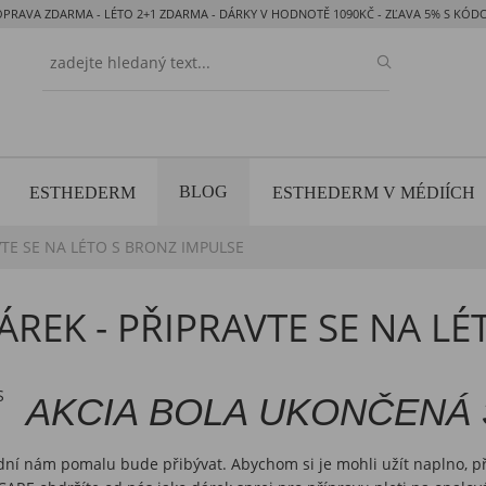
OPRAVA ZDARMA - LÉTO 2+1 ZDARMA - DÁRKY V HODNOTĚ 1090KČ - ZĽAVA 5% S KÓ
BLOG
ESTHEDERM
ESTHEDERM V MÉDIÍCH
VTE SE NA LÉTO S BRONZ IMPULSE
REK - PŘIPRAVTE SE NA L
AKCIA BOLA UKONČENÁ 3
h dní nám pomalu bude přibývat. Abychom si je mohli užít naplno, př