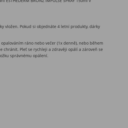
lování ESTHEDERM BRONZ IMPULSE SPRAY 150ml v
y vložen. Pokud si objednáte 4 letní produkty, dárky
před opalováním ráno nebo večer (1x denně), nebo během
chránit. Pleť se rychleji a zdravěji opálí a zároveň se
kožku správnému opálení.