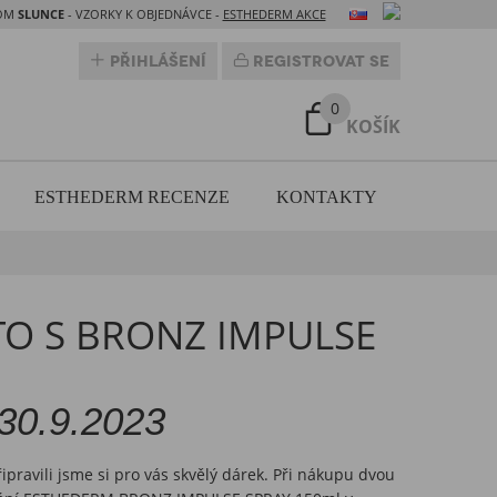
DOM
SLUNCE
- VZORKY K OBJEDNÁVCE -
ESTHEDERM AKCE
Přihlášení
Registrovat se
0
KOŠÍK
ESTHEDERM RECENZE
KONTAKTY
ÉTO S BRONZ IMPULSE
0.9.2023
ipravili jsme si pro vás skvělý dárek. Při nákupu dvou