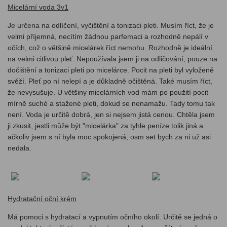
Micelární voda 3v1
Je určena na odlíčení, vyčištění a tonizaci pleti. Musím říct, že je
velmi příjemná, necítím žádnou parfemaci a rozhodně nepálí v
očích, což o většině micelárek říct nemohu. Rozhodně je ideální
na velmi citlivou pleť. Nepoužívala jsem ji na odličování, pouze na
dočištění a tonizaci pleti po micelárce. Pocit na pleti byl vyloženě
svěží. Pleť po ní nelepí a je důkladně očištěná. Také musím říct,
že nevysušuje. U většiny micelárních vod mám po použití pocit
mírně suché a stažené pleti, dokud se nenamažu. Tady tomu tak
není. Voda je určitě dobrá, jen si nejsem jistá cenou. Chtěla jsem
ji zkusit, jestli může být "micelárka" za tyhle peníze tolik jiná a
ačkoliv jsem s ní byla moc spokojená, osm set bych za ni už asi
nedala.
Hydratační oční krém
Má pomoci s hydratací a vypnutím očního okolí. Určitě se jedná o