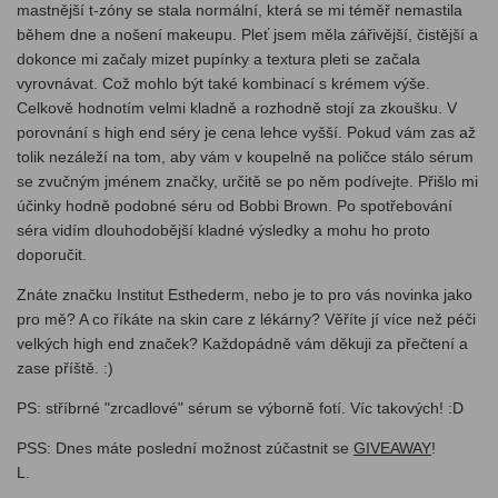
mastnější t-zóny se stala normální, která se mi téměř nemastila
během dne a nošení makeupu. Pleť jsem měla zářivější, čistější a
dokonce mi začaly mizet pupínky a textura pleti se začala
vyrovnávat. Což mohlo být také kombinací s krémem výše.
Celkově hodnotím velmi kladně a rozhodně stojí za zkoušku. V
porovnání s high end séry je cena lehce vyšší. Pokud vám zas až
tolik nezáleží na tom, aby vám v koupelně na poličce stálo sérum
se zvučným jménem značky, určitě se po něm podívejte. Přišlo mi
účinky hodně podobné séru od Bobbi Brown. Po spotřebování
séra vidím dlouhodobější kladné výsledky a mohu ho proto
doporučit.
Znáte značku Institut Esthederm, nebo je to pro vás novinka jako
pro mě? A co říkáte na skin care z lékárny? Věříte jí více než péči
velkých high end značek? Každopádně vám děkuji za přečtení a
zase příště. :)
PS: stříbrné "zrcadlové" sérum se výborně fotí. Víc takových! :D
PSS: Dnes máte poslední možnost zúčastnit se
GIVEAWAY
!
L.