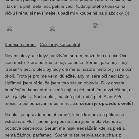
i tak mi s pletí dělá moc pěkné věci. (Odštípnutého kousku na
víčku krému si nevšímejte, upadl mi v koupelně na dlaždičky. :))
Buněčné sérum
-
Celulárny koncentrát
Nevím jak vy, ale když používám sérum, mažu ho i na oči. Oči
jsou místo, které potřebuje nejvíce péče. Sérum, jako nejsilnější
"zbraň" v péči o pleť, by tedy dle mého názoru mělo přijít i na oční
okolí. Proto je pro mě velmi důležité, aby mi séra oči nedráždily.
Upřímně jsem ráda, že jsem toto sérum objevila. Díky obsahu
buněčného koncentrátu si má najít v pleti problém a vyřešit ho, ať
už je jakýkoliv. Suchá pleť, mastná pleť, mdlá pleť. A ano! Po
měsíci a půl používání musím říct, Že
sérum je opravdu skvělé!
Na pleti je opravdu moc příjemné, lehce krémové a pěkně se
vstřebává. Pleť i jenom po použití séra jsem měla vláčnou a
pocitově ošetřenou. Sérum mě nijak
nedráždí
nikde na pleti a
nemá žádnou parfemaci. Suchá místa nebyla tak suchá a z