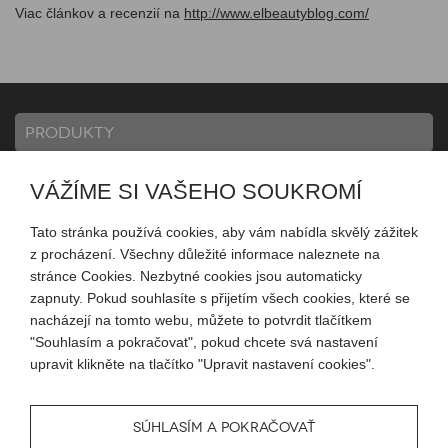
Viac článkov a recenzií na
http://www.elbeautyblog.com/
PRODUKTY
VÁŽÍME SI VAŠEHO SOUKROMÍ
INFORMACE
Tato stránka používá cookies, aby vám nabídla skvělý zážitek
z procházení. Všechny důležité informace naleznete na
MŮJ ÚČET
stránce Cookies. Nezbytné cookies jsou automaticky
zapnuty. Pokud souhlasíte s přijetím všech cookies, které se
nacházejí na tomto webu, můžete to potvrdit tlačítkem
SLEDUJTE NÁS
"Souhlasím a pokračovat", pokud chcete svá nastavení
upravit klikněte na tlačítko "Upravit nastavení cookies".
SÚHLASÍM A POKRAČOVAŤ