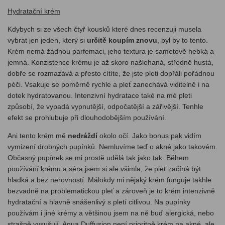
Hydratační krém
Kdybych si ze všech čtyř kousků které dnes recenzuji musela
vybrat jen jeden, který si
určitě koupím znovu
, byl by to tento.
Krém nemá žádnou parfemaci, jeho textura je sametově hebká a
jemná. Konzistence krému je až skoro našlehaná, středně hustá,
dobře se rozmazává a přesto cítíte, že jste pleti dopřáli pořádnou
péči. Vsakuje se poměrně rychle a pleť zanechává viditelně i na
dotek hydratovanou. Intenzivní hydratace také na mé pleti
způsobí, že vypadá vypnutější, odpočatější a zářivější. Tenhle
efekt se prohlubuje při dlouhodobějším používání.
Ani tento krém mě
nedráždí
okolo očí. Jako bonus pak vidím
vymizení drobných pupínků. Nemluvíme teď o akné jako takovém.
Občasný pupínek se mi prostě udělá tak jako tak. Během
používání krému a séra jsem si ale všimla, že pleť začíná být
hladká a bez nerovností. Málokdy mi nějaký krém funguje takhle
bezvadně na problematickou pleť a zároveň je to krém intenzivně
hydratační a hlavně snášenlivý s pletí citlivou. Na pupínky
používám i jiné krémy a většinou jsem na ně buď alergická, nebo
strašně vysušují. Aqua Duffusion není prioritně krém na akné, ale