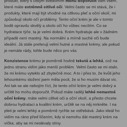
produkt, který s čistým svědomím
mohu doporučit
vám všem,
které máte
extrémně citlivé oči
. Velmi často se mi stává, že i
produkty, které mají být vhodné na citlivou pleť a oční okolí, mi
způsobují okolo očí problémy. Tento oční krém je ale v tomto
bodě opravdu skvělý a okolo očí ho vůbec necítím. Co se
hydratace týče, ta je velmi dobrá. Krém hydratuje ale v žádném
případě není mastný. Na normální a mírně suché oči bude
ideální. Já stále preferuji velmi hutné a mastné krémy, ale pokud
je nemáte rády, tohle bude něco pro vás.
Konzistence
krému je poměrně hodně
tekutá a lehká
, což na
jednu stranu vidím jako menší problém. Velmi často se mi stalo,
že mi krému vyteklo až zbytečně moc. A to i přes to, že kvůli jeho
lehounkému složení jsem měla pocit, že si ho musím dávat víc.
Ani tak se ale nebojím říct, že tento oční krém je velmi dobrý a
určitě ho mohu doporučit. Pokud máte raději
lehké nemastné
oční krémy
, máte velmi citlivé oči a oční okolí, a přesto chcete
dobrou hydrataci a kvalitní krém, určitě se na něj mrkněte. I na
pleti je velmi lehký a poměrně rychle se vstřebává. Jako ideál ho
vidím na ráno před líčením, kdy si nemohu dát mastný krém na
víčka, aby se mi neslévaly stíny.