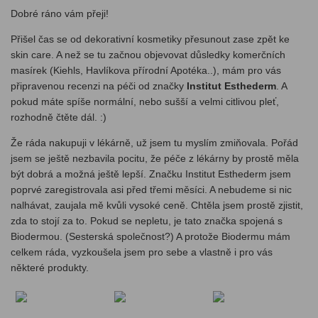
Dobré ráno vám přeji!
Přišel čas se od dekorativní kosmetiky přesunout zase zpět ke
skin care. A než se tu začnou objevovat důsledky komerčních
masírek (Kiehls, Havlíkova přírodní Apotéka..), mám pro vás
připravenou recenzi na péči od značky
Institut Esthederm
. A
pokud máte spíše normální, nebo sušší a velmi citlivou pleť,
rozhodně čtěte dál. :)
Že ráda nakupuji v lékárně, už jsem tu myslím zmiňovala. Pořád
jsem se ještě nezbavila pocitu, že péče z lékárny by prostě měla
být dobrá a možná ještě lepší. Značku Institut Esthederm jsem
poprvé zaregistrovala asi před třemi měsíci. A nebudeme si nic
nalhávat, zaujala mě kvůli vysoké ceně. Chtěla jsem prostě zjistit,
zda to stojí za to. Pokud se nepletu, je tato značka spojená s
Biodermou. (Sesterská společnost?) A protože Biodermu mám
celkem ráda, vyzkoušela jsem pro sebe a vlastně i pro vás
některé produkty.