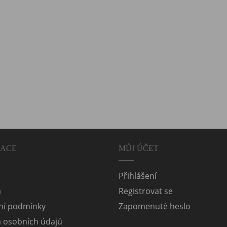
MACE
MŮJ ÚČET
Přihlášení
a
Registrovat se
í podmínky
Zapomenuté heslo
 osobních údajů