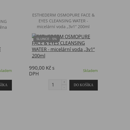
ESTHEDERM OSMOPURE FACE &
EYES CLEANSING WATER -
ING
micelární voda „3v1“ 200ml
pěna
SLUNCE - 5%
990,00 Kč
s
kladem
Skladem
DPH