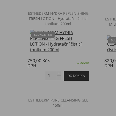
ESTHEDERM HYDRA REPLENISHING
FRESH LOTION - Hydratační čisticí
ESTH
tonikum 200ml
MILK
SLUNCE - 5%
SLU
750,00 Kč
820,0
s
Skladem
DPH
DPH
ESTHEDERM PURE CLEANSING GEL
150ml