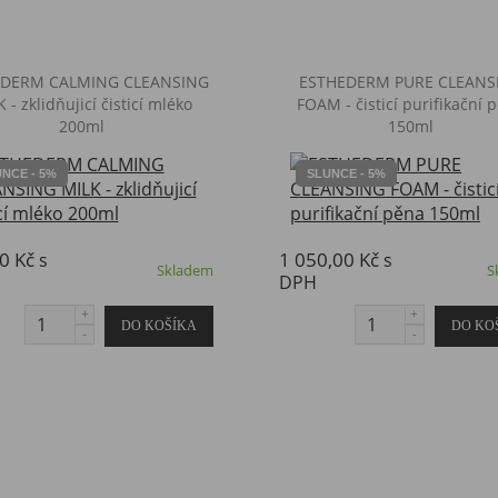
EDERM CALMING CLEANSING
ESTHEDERM PURE CLEANS
 - zklidňujicí čisticí mléko
FOAM - čisticí purifikační 
200ml
150ml
NCE - 5%
SLUNCE - 5%
0 Kč
1 050,00 Kč
s
s
Skladem
S
DPH