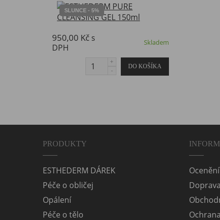
SLUNCE - 5%
950,00 Kč
s
Skladem
DPH
PRODUKTY
INFOR
ESTHEDERM DÁREK
Ocenění
Péče o obličej
Doprav
Opálení
Obchodn
Péče o tělo
Ochrana