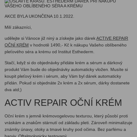
AKCE BYLA UKONČENA 10.1.2022.
Milí zákazníci,
udělejte si Vánoce již niný a získejte jako dárek
ACTIVE REPAIR
OČNÍ KRÉM
v hodnotě 1490,- Kč k nákupu Vašeho oblíbeného
pleťového séra a krému od Institut Esthederm.
Stačí, když si do objednávky přidáte krém a sérum a dárkový
produkt Vám bude do objednávky automaticky vložen. Musíte si
koupit pleťový krém i sérum, aby Vám byl dárek automaticky
přidán. Pokud si objednáte 2x krém a 2x sérum, dárky dostanete
dva atd;)
ACTIV REPAIR OČNÍ KRÉM
Oční krém s jemně krémovogelovou texturou, který působí proti
vráskám a znakům stárnutí od základu pleti. Zároveň minimalizuje
známky únavy, otoky a tmavé kruhy pod očima. Bez parfému a
barviv. Oftalmologicky testovaný.