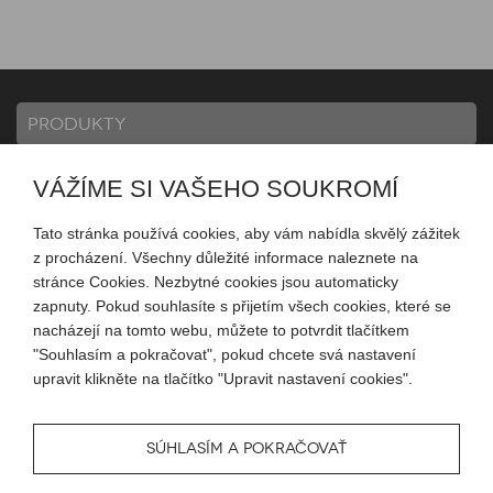
PRODUKTY
VÁŽÍME SI VAŠEHO SOUKROMÍ
INFORMACE
Tato stránka používá cookies, aby vám nabídla skvělý zážitek
z procházení. Všechny důležité informace naleznete na
MŮJ ÚČET
stránce Cookies. Nezbytné cookies jsou automaticky
zapnuty. Pokud souhlasíte s přijetím všech cookies, které se
nacházejí na tomto webu, můžete to potvrdit tlačítkem
SLEDUJTE NÁS
"Souhlasím a pokračovat", pokud chcete svá nastavení
upravit klikněte na tlačítko "Upravit nastavení cookies".
SÚHLASÍM A POKRAČOVAŤ
© 2026 Blueweb s.r.o.