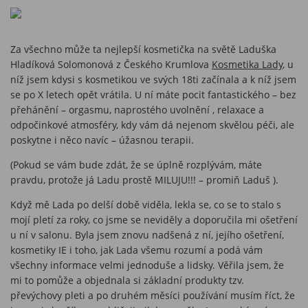
Za všechno může ta nejlepší kosmetička na světě Laduška
Hladíková Solomonová z Českého Krumlova
Kosmetika Lady
, u
níž jsem kdysi s kosmetikou ve svých 18ti začínala a k níž jsem
se po X letech opět vrátila. U ní máte pocit fantastického – bez
přehánění – orgasmu, naprostého uvolnění , relaxace a
odpočinkové atmosféry, kdy vám dá nejenom skvělou péči, ale
poskytne i něco navíc – úžasnou terapii.
(Pokud se vám bude zdát, že se úplně rozplývám, máte
pravdu, protože já Ladu prostě MILUJU!!! – promiň Laduš ).
Když mě Lada po delší době viděla, lekla se, co se to stalo s
mojí pletí za roky, co jsme se neviděly a doporučila mi ošetření
u ní v salonu. Byla jsem znovu nadšená z ní, jejího ošetření,
kosmetiky IE i toho, jak Lada všemu rozumí a podá vám
všechny informace velmi jednoduše a lidsky. Věřila jsem, že
mi to pomůže a objednala si základní produkty tzv.
převýchovy pleti a po druhém měsíci používání musím říct, že