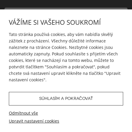
PRODUKTY
VÁŽÍME SI VAŠEHO SOUKROMÍ
INFORMACE
Tato stránka používá cookies, aby vám nabídla skvělý
zážitek z procházení. Všechny důležité informace
naleznete na stránce Cookies. Nezbytné cookies jsou
automaticky zapnuty. Pokud souhlasíte s přijetím všech
MŮJ ÚČET
cookies, které se nacházejí na tomto webu, můžete to
potvrdit tlačítkem "Souhlasím a pokračovat", pokud
chcete svá nastavení upravit klikněte na tlačítko "Upravit
SLEDUJTE NÁS
nastavení cookies".
SÚHLASÍM A POKRAČOVAŤ
© 2026 Blueweb s.r.o.
Odmítnout vše
Tvorba eshopu
od
Blueweb s.r.o.
Upravit nastavení cookies