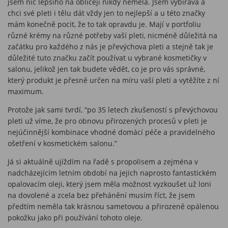
jsem nic lepšího na obličeji nikdy neměla. Jsem vybíravá a
chci své pleti i tělu dát vždy jen to nejlepší a u této značky
mám konečně pocit, že to tak opravdu je. Mají v portfoliu
různé krémy na různé potřeby vaší pleti, nicméně důležitá na
začátku pro každého z nás je převýchova pleti a stejně tak je
důležité tuto značku začít používat u vybrané kosmetičky v
salonu, jelikož jen tak budete vědět, co je pro vás správné,
který produkt je přesně určen na míru vaší pleti a vytěžíte z ní
maximum.
Protože jak sami tvrdí, “po 35 letech zkušeností s převýchovou
pleti už víme, že pro obnovu přirozených procesů v pleti je
nejúčinnější kombinace vhodné domácí péče a pravidelného
ošetření v kosmetickém salonu.”
Já si aktuálně ujíždím na řadě s propolisem a zejména v
nadcházejícím letním období na jejich naprosto fantastickém
opalovacím oleji, který jsem měla možnost vyzkoušet už loni
na dovolené a zcela bez přehánění musím říct, že jsem
předtím neměla tak krásnou sametovou a přirozeně opálenou
pokožku jako při používání tohoto oleje.