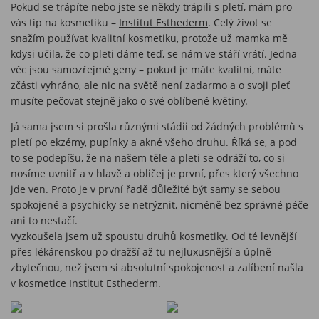
Pokud se trápíte nebo jste se někdy trápili s pletí, mám pro
vás tip na kosmetiku –
Institut Esthederm
. Celý život se
snažím používat kvalitní kosmetiku, protože už mamka mě
kdysi učila, že co pleti dáme teď, se nám ve stáří vrátí. Jedna
věc jsou samozřejmě geny – pokud je máte kvalitní, máte
zčásti vyhráno, ale nic na světě není zadarmo a o svoji pleť
musíte pečovat stejně jako o své oblíbené květiny.
Já sama jsem si prošla různými stádii od žádných problémů s
pletí po ekzémy, pupínky a akné všeho druhu. Říká se, a pod
to se podepíšu, že na našem těle a pleti se odráží to, co si
nosíme uvnitř a v hlavě a obličej je první, přes který všechno
jde ven. Proto je v první řadě důležité být samy se sebou
spokojené a psychicky se netrýznit, nicméně bez správné péče
ani to nestačí.
Vyzkoušela jsem už spoustu druhů kosmetiky. Od té levnější
přes lékárenskou po dražší až tu nejluxusnější a úplně
zbytečnou, než jsem si absolutní spokojenost a zalíbení našla
v kosmetice
Institut Esthederm
.