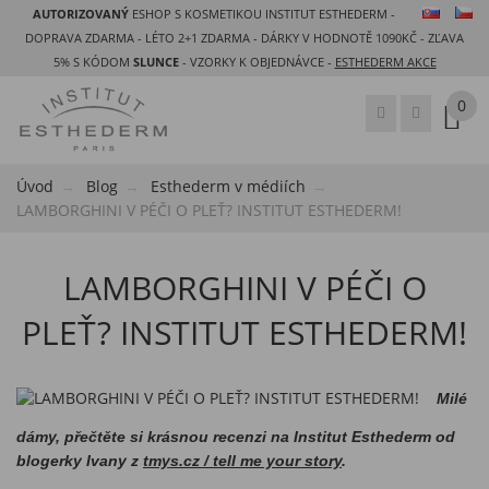
AUTORIZOVANÝ
ESHOP S KOSMETIKOU INSTITUT ESTHEDERM -
DOPRAVA ZDARMA - LÉTO 2+1 ZDARMA - DÁRKY V HODNOTĚ 1090KČ - ZĽAVA
5% S KÓDOM
SLUNCE
- VZORKY K OBJEDNÁVCE -
ESTHEDERM AKCE
0
Úvod
Blog
Esthederm v médiích
LAMBORGHINI V PÉČI O PLEŤ? INSTITUT ESTHEDERM!
LAMBORGHINI V PÉČI O
PLEŤ? INSTITUT ESTHEDERM!
Milé
dámy, přečtěte si krásnou recenzi na Institut Esthederm od
blogerky Ivany z
tmys.cz / tell me your story
.