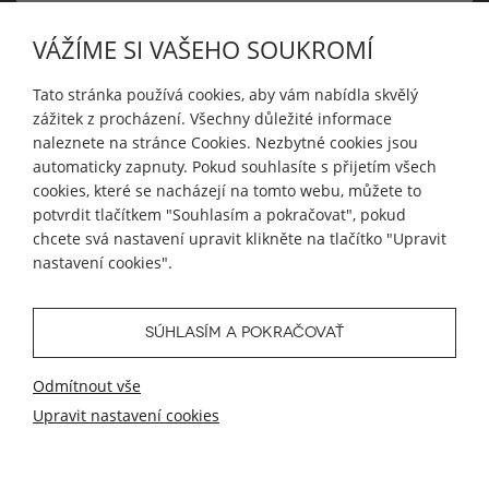
INFORMACE
VÁŽÍME SI VAŠEHO SOUKROMÍ
MŮJ ÚČET
Tato stránka používá cookies, aby vám nabídla skvělý
zážitek z procházení. Všechny důležité informace
naleznete na stránce Cookies. Nezbytné cookies jsou
SLEDUJTE NÁS
automaticky zapnuty. Pokud souhlasíte s přijetím všech
cookies, které se nacházejí na tomto webu, můžete to
potvrdit tlačítkem "Souhlasím a pokračovat", pokud
chcete svá nastavení upravit klikněte na tlačítko "Upravit
nastavení cookies".
© 2026 Blueweb s.r.o.
Tvorba eshopu
od
Blueweb s.r.o.
SÚHLASÍM A POKRAČOVAŤ
Odmítnout vše
Upravit nastavení cookies