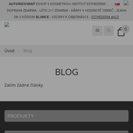
ESHOP S KOSMETIKOU INSTITUT ESTHEDERM -
AUTORIZOVANÝ
DOPRAVA ZDARMA - LÉTO 2+1 ZDARMA - DÁRKY V HODNOTĚ 1090KČ - ZĽAVA
5% S KÓDOM
- VZORKY K OBJEDNÁVCE -
ESTHEDERM AKCE
SLUNCE
0
Úvod
Blog
BLOG
Zatím žádné články.
PRODUKTY